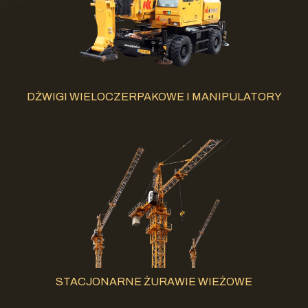
DŹWIGI WIELOCZERPAKOWE I MANIPULATORY
STACJONARNE ŻURAWIE WIEŻOWE