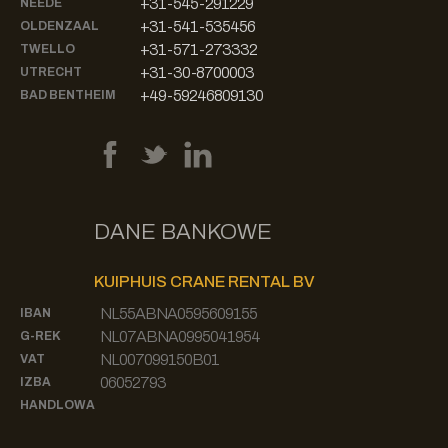
+31-545-291229
NEEDE
+31-541-535456
OLDENZAAL
+31-571-273332
TWELLO
+31-30-8700003
UTRECHT
+49-59246809130
BAD BENTHEIM
DANE BANKOWE
KUIPHUIS CRANE RENTAL BV
NL55ABNA0595609155
IBAN
NL07ABNA0995041954
G-REK
NL007099150B01
VAT
06052793
IZBA
HANDLOWA