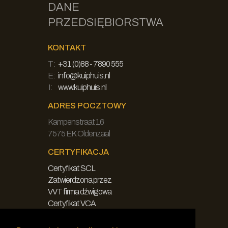
DANE
PRZEDSIĘBIORSTWA
KONTAKT
T:
+31 (0)88 - 7890 555
E:
info@kuiphuis.nl
I:
www.kuiphuis.nl
ADRES POCZTOWY
Kampenstraat 16
7575 EK Oldenzaal
CERTYFIKACJA
Certyfikat SCL
Zatwierdzona przez
VVT firma dźwigowa
Certyfikat VCA