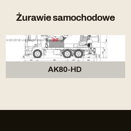
Żurawie samochodowe
wskaźnik udźwigu suwnicy
80
AK80-HD