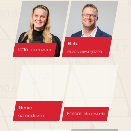
Niels
Lotte
planowanie
służba wewnętrzna
Nienke
Pascal
planowanie
administracja