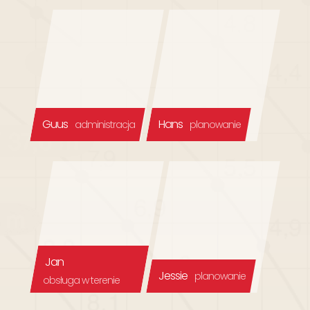
Guus
Hans
administracja
planowanie
Jan
Jessie
planowanie
obsługa w terenie