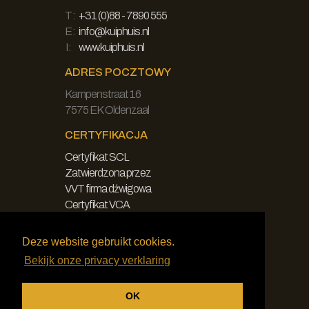
T:
+31 (0)88 - 7890 555
E:
info@kuiphuis.nl
I:
www.kuiphuis.nl
ADRES POCZTOWY
Kampenstraat 16
7575 EK Oldenzaal
CERTYFIKACJA
Certyfikat SCL
Zatwierdzona przez
VVT firma dźwigowa
Certyfikat VCA
PRAWNA
Deze website gebruikt cookies.
Bekijk onze privacy verklaring
Oświadczenie
Polityka prywatności
OK
Ogólne zasady i warunki