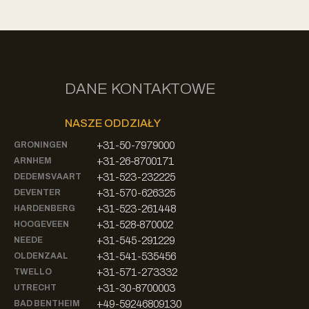
DANE KONTAKTOWE
NASZE ODDZIAŁY
+31-50-7979000
GRONINGEN
+31-26-8700171
ARNHEM
+31-523-232225
DEDEMSVAART
+31-570-626325
DEVENTER
+31-523-261448
HARDENBERG
+31-528-870002
HOOGEVEEN
+31-545-291229
NEEDE
+31-541-535456
OLDENZAAL
+31-571-273332
TWELLO
+31-30-8700003
UTRECHT
+49-59246809130
BAD BENTHEIM