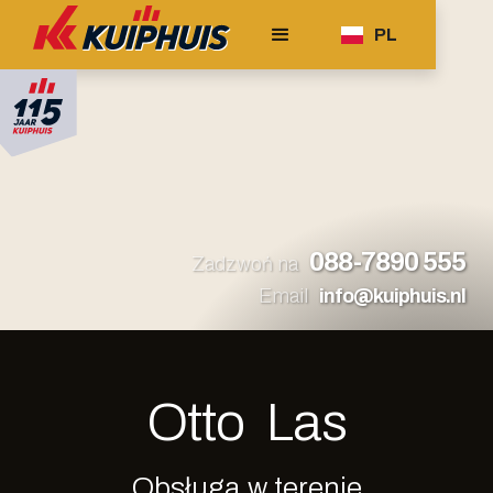
PL
088-7890 555
Zadzwoń na
Email
info@kuiphuis.nl
Otto
Las
Obsługa w terenie