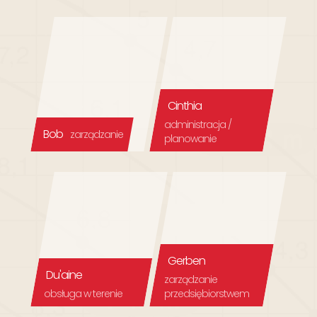
Cinthia
administracja /
Bob
zarządzanie
planowanie
Gerben
Du'aine
zarządzanie
obsługa w terenie
przedsiębiorstwem