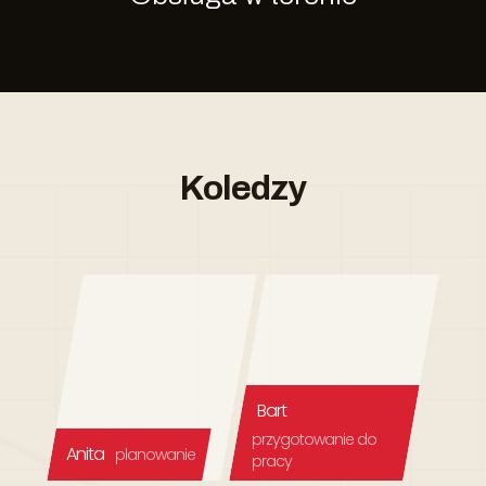
Koledzy
Bart
przygotowanie do
Anita
planowanie
pracy