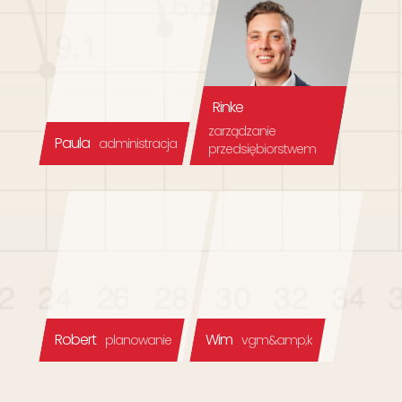
Rinke
zarządzanie
Paula
administracja
przedsiębiorstwem
Robert
Wim
planowanie
vgm&amp;k