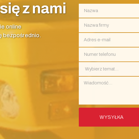
się z nami
ie online
ę bezpośrednio.