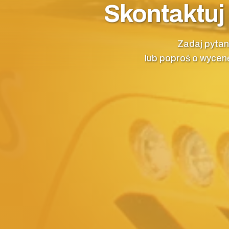
Skontaktuj 
Zadaj pytan
lub poproś o wycen