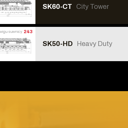
SK60-CT
City Tower
źwigu suwnicy
243
SK50-HD
Heavy Duty