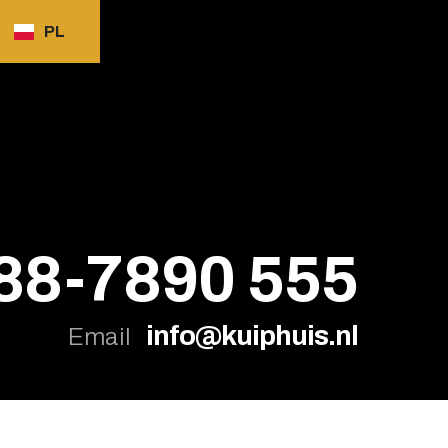
PL
88-7890 555
info@kuiphuis.nl
Email