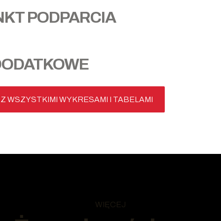
NKT PODPARCIA
DODATKOWE
Z WSZYSTKIMI WYKRESAMI I TABELAMI
WIĘCEJ