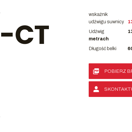
Y
wskaźnik
-CT
udźwigu suwnicy
1
Udźwig
1
metrach
Długość belki
6
POBIERZ 
SKONTAKTUJ