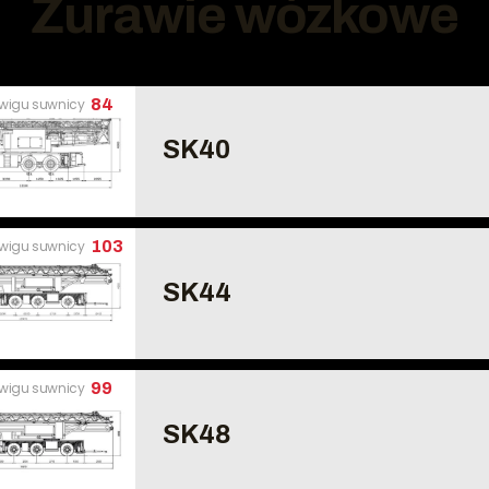
Żurawie wózkowe
źwigu suwnicy
84
SK40
źwigu suwnicy
103
SK44
źwigu suwnicy
99
SK48