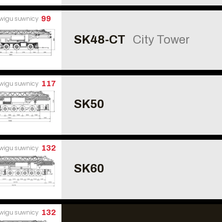
źwigu suwnicy
99
SK48-CT
City Tower
źwigu suwnicy
117
SK50
źwigu suwnicy
132
SK60
źwigu suwnicy
132