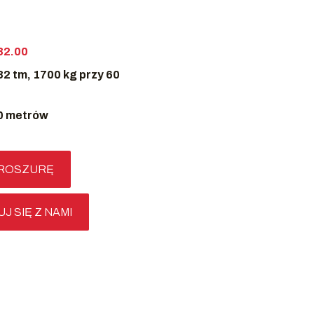
32.00
32 tm, 1700 kg przy 60
0 metrów
BROSZURĘ
 SIĘ Z NAMI